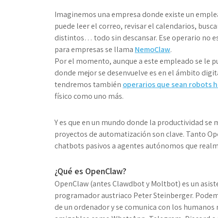
Imaginemos una empresa donde existe un emplead
puede leer el correo, revisar el calendarios, bus
distintos… todo sin descansar. Ese operario no es 
para empresas se llama
NemoClaw
.
Por el momento, aunque a este empleado se le pue
donde mejor se desenvuelve es en el ámbito digita
tendremos también
operarios que sean robots 
físico como uno más.
Y es que en un mundo donde la productividad se m
proyectos de automatización son clave. Tanto O
chatbots pasivos a agentes autónomos que realm
¿Qué es OpenClaw?
OpenClaw (antes Clawdbot y Moltbot) es un asist
programador austriaco Peter Steinberger. Podem
de un ordenador y se comunica con los humanos