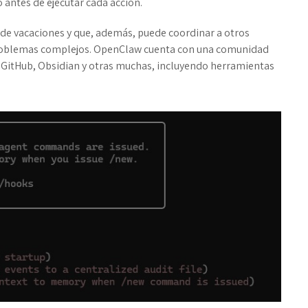
 antes de ejecutar cada acción.
de vacaciones y que, además, puede coordinar a otros
 problemas complejos. OpenClaw cuenta con una comunidad
ra GitHub, Obsidian y otras muchas, incluyendo herramientas