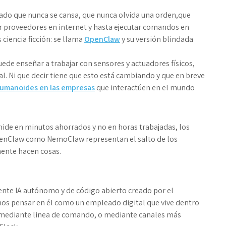
o que nunca se cansa, que nunca olvida una orden,que
car proveedores en internet y hasta ejecutar comandos en
ciencia ficción: se llama
OpenClaw
y su versión blindada
de enseñar a trabajar con sensores y actuadores físicos,
l. Ni que decir tiene que esto está cambiando y que en breve
humanoides en las empresas
que interactúen en el mundo
ide en minutos ahorrados y no en horas trabajadas, los
penClaw como NemoClaw representan el salto de los
ente hacen cosas.
ente IA autónomo y de código abierto creado por el
os pensar en él como un empleado digital que vive dentro
 mediante linea de comando, o mediante canales más