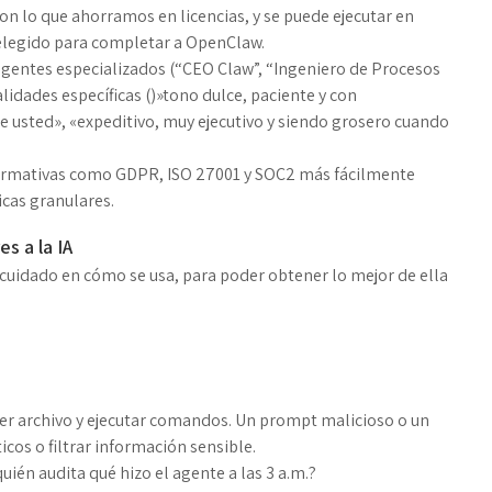
con lo que ahorramos en licencias, y se puede ejecutar en
elegido para completar a OpenClaw.
 agentes especializados (“CEO Claw”, “Ingeniero de Procesos
idades específicas ()»tono dulce, paciente y con
de usted», «expeditivo, muy ejecutivo y siendo grosero cuando
rmativas como GDPR, ISO 27001 y SOC2 más fácilmente
icas granulares.
s a la IA
uidado en cómo se usa, para poder obtener lo mejor de ella
er
archivo y ejecutar comandos. Un prompt malicioso o un
cos o filtrar información sensible.
uién audita qué hizo el agente a las 3 a.m.?