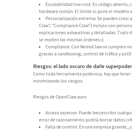
Escalabilidad low-cost
: Es código abierto, 
hardware común. El límite lo pone el modelo 
Personalización extrema
: Se pueden crear
Claw”, “Compliance Claw”) incluso con personal
explicaciones exhaustivas y detalladas. Trato 
se repiten las mismas órdenes»).
Compliance
: Con NemoClaw se cumplen no
gracias a sandboxing, control de tráfico y polít
Riesgos: el lado oscuro de darle superpodere
Como toda herramienta poderosa, hay que tener c
minimizando los riesgos.
Riesgos de OpenClaw puro
Acceso excesivo
: Puede leer/escribir
cualqui
error de razonamiento podría borrar datos críti
Falta de control
: En una empresa grande, ¿q