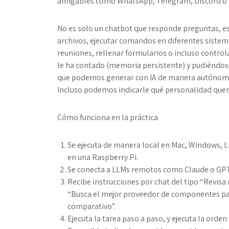
amigables como WhatsApp, Telegram, Discord o 
No es solo un chatbot que responde preguntas, es
archivos, ejecutar comandos en diferentes sistema
reuniones, rellenar formularios o incluso controla
le ha contado (memoria persistente) y pudiéndose
que podemos generar con IA de manera autónom
Incluso podemos indicarle qué personalidad que
Cómo funciona en la práctica
Se ejecuta de manera local en Mac, Windows, Li
en una Raspberry Pi.
Se conecta a LLMs remotos como Claude o GPT
Recibe instrucciones por chat del tipo “Revisa
“Busca el mejor proveedor de componentes pa
comparativo”.
Ejecuta la tarea paso a paso, y ejecuta la ord