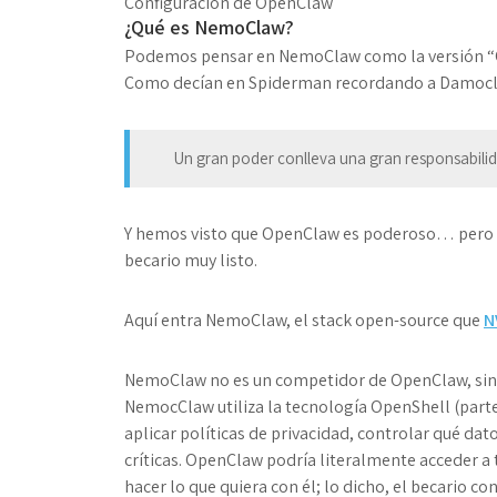
Configuración de OpenClaw
¿Qué es NemoClaw?
Podemos pensar en NemoClaw como la versión “O
Como decían en Spiderman recordando a Damoc
Un gran poder conlleva una gran responsabili
Y hemos visto que OpenClaw es poderoso… pero ta
becario muy listo.
Aquí entra
NemoClaw
, el stack open-source que
N
NemoClaw no es un competidor de OpenClaw, sin
NemocClaw utiliza la tecnología
OpenShell
(parte
aplicar políticas de privacidad, controlar qué da
críticas. OpenClaw podría literalmente acceder a 
hacer lo que quiera con él; lo dicho, el becario con