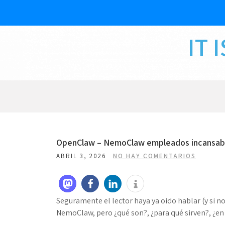
Skip
to
content
IT 
OpenClaw – NemoClaw empleados incansab
ABRIL 3, 2026
NO HAY COMENTARIOS
Seguramente el lector haya ya oido hablar (y si n
NemoClaw, pero ¿qué son?, ¿para qué sirven?, ¿en