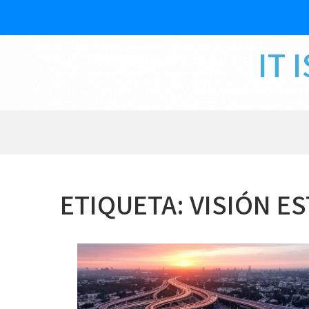
Skip
to
content
IT 
ETIQUETA:
VISIÓN E