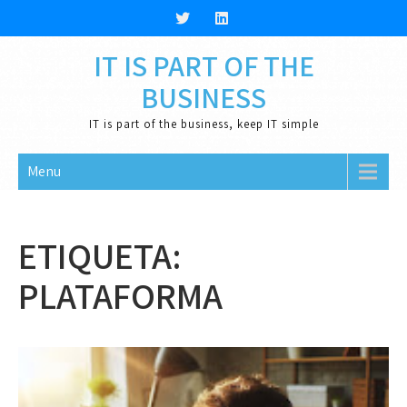
Skip
to
content
IT IS PART OF THE
BUSINESS
IT is part of the business, keep IT simple
Menu
ETIQUETA:
PLATAFORMA