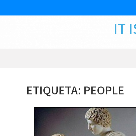
Skip
to
content
IT 
ETIQUETA:
PEOPLE