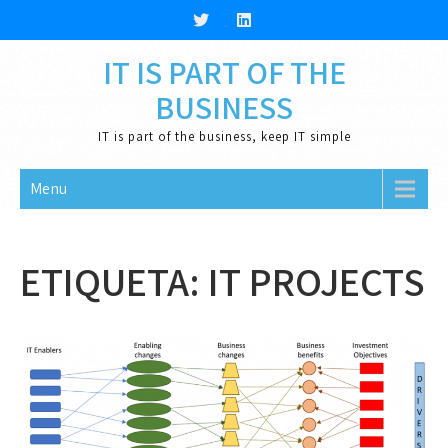
Skip
to
content
IT IS PART OF THE
BUSINESS
IT is part of the business, keep IT simple
Menu
ETIQUETA:
IT PROJECTS