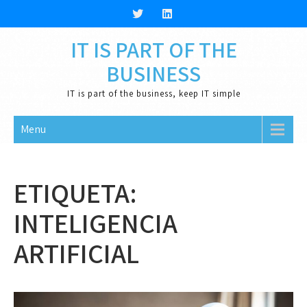
Skip
to
content
IT IS PART OF THE
BUSINESS
IT is part of the business, keep IT simple
Menu
ETIQUETA:
INTELIGENCIA
ARTIFICIAL