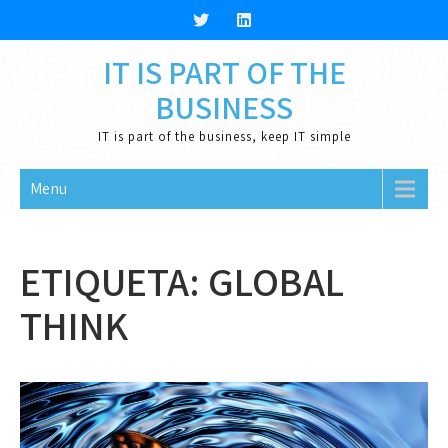
Skip
to
content
IT IS PART OF THE
BUSINESS
IT is part of the business, keep IT simple
Menu
ETIQUETA:
GLOBAL
THINK