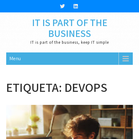
Skip
to
content
IT IS PART OF THE
BUSINESS
IT is part of the business, keep IT simple
Menu
ETIQUETA:
DEVOPS