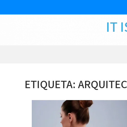
Skip
to
content
IT 
ETIQUETA:
ARQUITEC