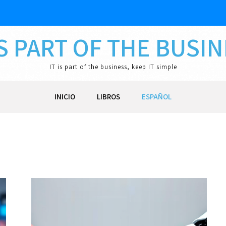
IS PART OF THE BUSI
IT is part of the business, keep IT simple
INICIO
LIBROS
ESPAÑOL