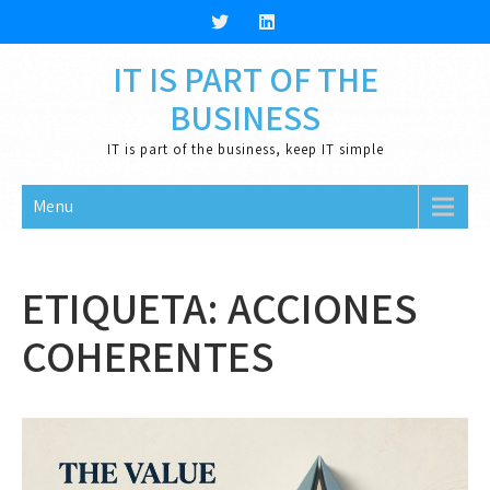
Skip
to
content
IT IS PART OF THE
BUSINESS
IT is part of the business, keep IT simple
Menu
ETIQUETA:
ACCIONES
COHERENTES