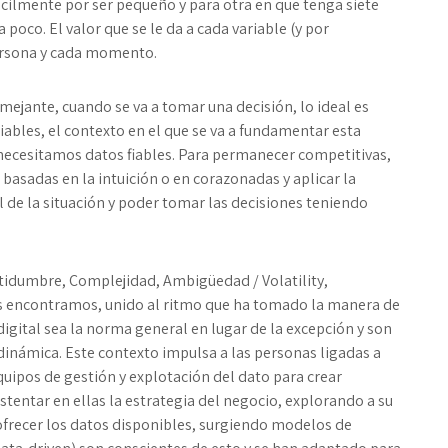
ácilmente por ser pequeño y para otra en que tenga siete
oco. El valor que se le da a cada variable (y por
ersona y cada momento.
emejante, cuando se va a tomar una decisión, lo ideal es
ables, el contexto en el que se va a fundamentar esta
o necesitamos datos fiables. Para permanecer competitivas,
basadas en la intuición o en corazonadas y aplicar la
al de la situación y poder tomar las decisiones teniendo
rtidumbre, Complejidad, Ambigüedad / Volatility,
os encontramos, unido al ritmo que ha tomado la manera de
digital sea la norma general en lugar de la excepción y son
dinámica. Este contexto impulsa a las personas ligadas a
uipos de gestión y explotación del dato para crear
stentar en ellas la estrategia del negocio, explorando a su
ofrecer los datos disponibles, surgiendo modelos de