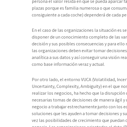
persona el valor resida en que se pueda aparcar f
plazas porque es familia numerosa o que consuma p
consiguiente a cada coche) dependerá de cada p
En el caso de las organizaciones la situación es s
disponer de un conocimiento completo de las vari
decisión y sus posibles consecuencias y para ell
las organizaciones deben evitar tomar decisiones 
analítica a sus datos y así conseguir una visión re
como base información veraz y actual.
Por otro lado, el entorno VUCA (Volatilidad, Ince
Uncertainty, Complexity, Ambiguity) en el que n
realizar los negocios, ha hecho que la disrupción 
necesarias tomas de decisiones de manera ágil y 
negocio a trabajar estrechamente junto con los eq
soluciones que les ayuden a tomar decisiones y su
vez las posibilidades de crecimiento que puedan 