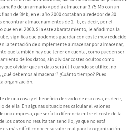
l tamaño de un armario y podía almacenar 3.75 Mb con un
s flash de 8Mb, en el año 2000 costaban alrededor de 30
 encontrar almacenamientos de 2Tb, es decir, por el
que en el 2000. Si a este abaratamiento, le añadimos la
nube, significa que podemos guardar con coste muy reducido
en la tentación de simplemente almacenar por almacenar,
nto que también hay que tener en cuenta, como pueden ser
tamiento de los datos, sin olvidar costes ocultos como
y que olvidar que un dato será útil cuando se utilice, no
, ¿qué debemos almacenar? ¿Cuánto tiempo? Pues
la organización.
 de una cosa y el beneficio derivado de esa cosa, es decir,
io de ella. En algunas situaciones calcular el valor es
de una empresa, que sería la diferencia entre el coste de la
de los datos no resulta tan sencillo, ya que no está
e es más difícil conocer su valor real para la organización.