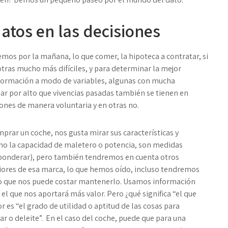
atos en las decisiones
emos por la mañana, lo que comer, la hipoteca a contratar, si
otras mucho más difíciles, y para determinar la mejor
formación a modo de variables, algunas con mucha
sar por alto que vivencias pasadas también se tienen en
iones de manera voluntaria y en otras no.
ar un coche, nos gusta mirar sus características y
mo la capacidad de maletero o potencia, son medidas
e ponderar), pero también tendremos en cuenta otros
iores de esa marca, lo que hemos oído, incluso tendremos
lo que nos puede costar mantenerlo. Usamos información
 el que nos aportará más valor. Pero ¿qué significa “el que
r es “el grado de utilidad o aptitud de las cosas para
ar o deleite”. En el caso del coche, puede que para una