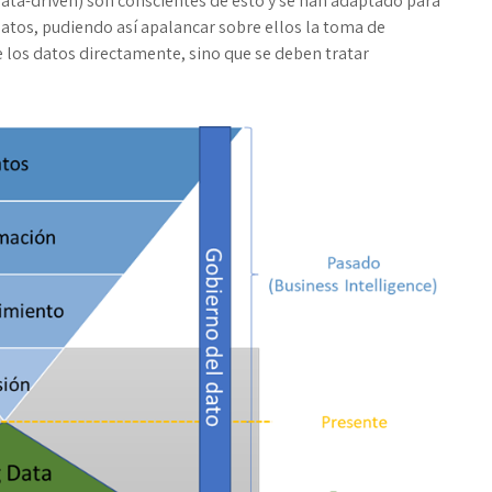
Data-driven) son conscientes de esto y se han adaptado para
datos, pudiendo así apalancar sobre ellos la toma de
 los datos directamente, sino que se deben tratar